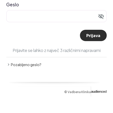
Geslo
visibility_off
Prijava
Prijavite se lahko z največ 3 različnimi napravami
chevron_right
Pozabljeno geslo?
© Vadbena Klinika